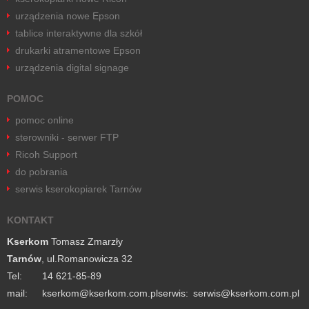
urządzenia nowe Epson
tablice interaktywne dla szkół
drukarki atramentowe Epson
urządzenia digital signage
POMOC
pomoc online
sterowniki - serwer FTP
Ricoh Support
do pobrania
serwis kserokopiarek Tarnów
KONTAKT
Kserkom
Tomasz Zmarzły
Tarnów
, ul.Romanowicza 32
Tel:
14 621-85-89
mail:
lp.moc.mokresk@mokresk
serwis:
lp.moc.mokresk@siwres